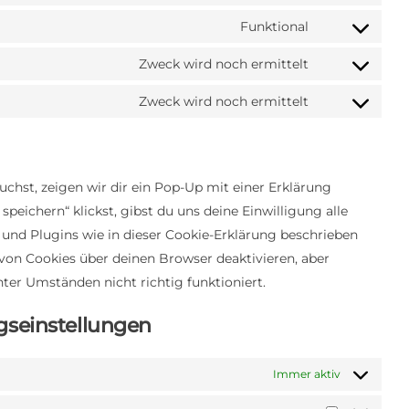
Consent
to
Funktional
Consent
service
to
Zweck wird noch ermittelt
elementor
Consent
service
to
Zweck wird noch ermittelt
wordpress
Consent
service
to
facebook
service
sonstiges
chst, zeigen wir dir ein Pop-Up mit einer Erklärung
speichern“ klickst, gibst du uns deine Einwilligung alle
und Plugins wie in dieser Cookie-Erklärung beschrieben
on Cookies über deinen Browser deaktivieren, aber
ter Umständen nicht richtig funktioniert.
ngseinstellungen
Immer aktiv