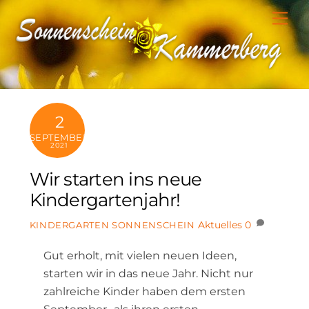
Skip
Me
to
content
2
SEPTEMBER
2021
Wir starten ins neue
Kindergartenjahr!
Aktuelles
0
KINDERGARTEN SONNENSCHEIN
Gut erholt, mit vielen neuen Ideen,
starten wir in das neue Jahr. Nicht nur
zahlreiche Kinder haben dem ersten