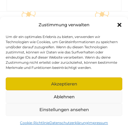
Zustimmung verwalten
Back
Sonnenschein Kammerberg
To
Um dir ein optimales Erlebnis zu bieten, verwenden wir
Top
Datenschutzerklärung
Impressum
Technologien wie Cookies, um Geräteinformationen zu speichern
und/oder darauf zuzugreifen. Wenn du diesen Technologien
Cookie-Richtlinie (EU)
zustimmst, können wir Daten wie das Surfverhalten oder
eindeutige IDs auf dieser Website verarbeiten. Wenn du deine
©
Sonnenschein Kammerberg
2026
Zustimmung nicht erteilst oder zurückziehst, können bestimmte
Powered by
WordPress
•
Themify WordPress Themes
Merkmale und Funktionen beeinträchtigt werden.
Hier findest du uns
Akzeptieren
Münchner Straße 15
Ablehnen
85777 Kammerberg
08137-809050
Einstellungen ansehen
sonnenschein@fahrenzhausen.de
Cookie-Richtlinie
Datenschutzerklärung
Impressum