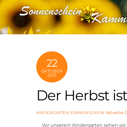
Skip
to
content
22
OKTOBER
2021
Der Herbst ist
Aktuelles
KINDERGARTEN SONNENSCHEIN
Vor unserem Kindergarten sehen wir 