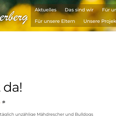
Aktuelles
Das sind wir
Für u
Für unsere Eltern
Unsere Proje
 da!
0
täglich unzählige Mähdrescher und Bulldogs